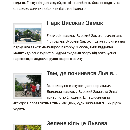
години. Екскурсія для людей, котрі не люблять багато ходити та
однаково хочуть побачити багато цікавого.
Парк Високий Замок
Екскурсія парком Високий Замок, тривалістю
1,5 години. Високий Замок – це не тільки назва
парку, але також найвищого пагорбу Львова, який віддавна
манить до себе туристів. Йдучи сходами вгору від автобусної
парковки, оглядаємо руїни старого замку.
Там, де починався Львів…
Велосипедна екскурсія давньоруським
Львовом, парками Високий Замок та Знесіння,
тривалістю 2 години. Ця велосипедна
екскурсія пролягатиме тими місцями, куди зазвичай пішки рідко
ходять.
Зелене кільце Львова