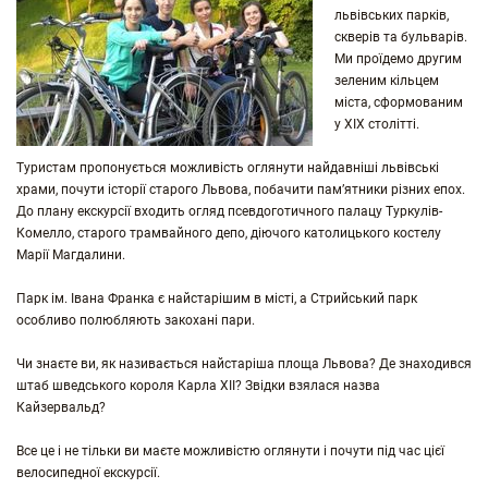
львівських парків,
скверів та бульварів.
Ми проїдемо другим
зеленим кільцем
міста, сформованим
у ХІХ столітті.
Туристам пропонується можливість оглянути найдавніші львівські
храми, почути історії старого Львова, побачити пам’ятники різних епох.
До плану екскурсії входить огляд псевдоготичного палацу Туркулів-
Комелло, старого трамвайного депо, діючого католицького костелу
Марії Магдалини.
Парк ім. Івана Франка є найстарішим в місті, а Стрийський парк
особливо полюбляють закохані пари.
Чи знаєте ви, як називається найстаріша площа Львова? Де знаходився
штаб шведського короля Карла ХІІ? Звідки взялася назва
Кайзервальд?
Все це і не тільки ви маєте можливістю оглянути і почути під час цієї
велосипедної екскурсії.