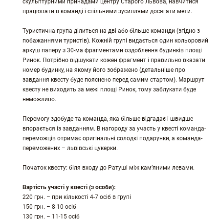
скульптурними принадами центру Старого Львова, навчитися
працювати в команді і спільними зусиллями досягати мети.
Туристична група ділиться на дві або більше команди (згідно з
побажаннями туристів). Кожній групі видається один кольоровий
аркуш паперу з 30-ма фрагментами оздоблення будинків площі
Ринок. Потрібно відшукати кожен фрагмент і правильно вказати
номер будинку, на якому його зображено (детальніше про
завдання квесту буде пояснено перед самим стартом). Маршрут
квесту не виходить за межі площі Ринок, тому заблукати буде
неможливо.
Перемогу здобуде та команда, яка більше відгадає і швидше
впорається із завданням. В нагороду за участь у квесті команда-
переможців отримає оригінальні солодкі подарунки, а команда-
переможених – львівські цукерки.
Початок квесту: біля входу до Ратуші між кам’яними левами.
Вартість участі у квесті (з особи):
220 грн. – при кількості 4-7 осіб в групі
150 грн. – 8-10 осіб
130 грн. – 11-15 осіб