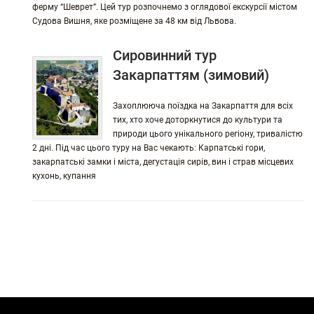
ферму “Шеврет”. Цей тур розпочнемо з оглядової екскурсії містом
Судова Вишня, яке розміщене за 48 км від Львова.
Сировинний тур
Закарпаттям (зимовий)
Захоплююча поїздка на Закарпаття для всіх
тих, хто хоче доторкнутися до культури та
природи цього унікального регіону, тривалістю
2 дні. Під час цього туру на Вас чекають: Карпатські гори,
закарпатські замки і міста, дегустація сирів, вин і страв місцевих
кухонь, купання