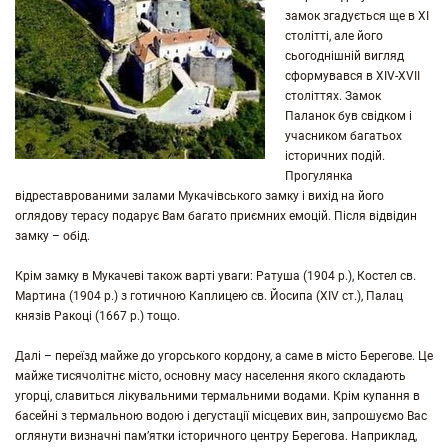
замок згадується ще в XI
столітті, але його
сьогоднішній вигляд
сформувався в XIV-XVII
століттях. Замок
Паланок був свідком і
учасником багатьох
історичних подій.
Прогулянка
відреставрованими залами Мукачівського замку і вихід на його
оглядову терасу подарує Вам багато приємних емоцій. Після відвідин
замку – обід.
Крім замку в Мукачеві також варті уваги: Ратуша (1904 р.), Костел св.
Мартина (1904 р.) з готичною Каплицею св. Йосипа (XIV ст.), Палац
князів Ракоці (1667 р.) тощо.
Далі – переїзд майже до угорського кордону, а саме в місто Берегове. Це
майже тисячолітнє місто, основну масу населення якого складають
угорці, славиться лікувальними термальними водами. Крім купання в
басейні з термальною водою і дегустації місцевих вин, запрошуємо Вас
оглянути визначні пам’ятки історичного центру Берегова. Наприклад,