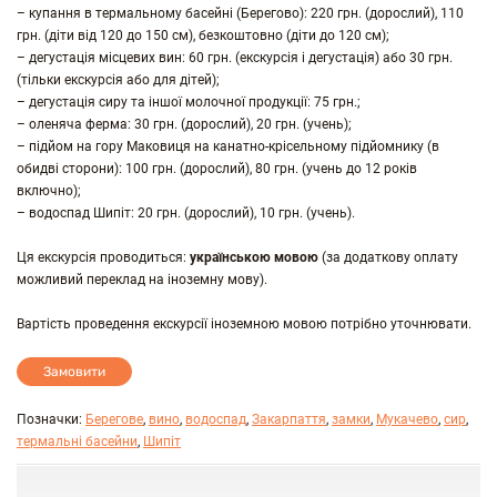
– купання в термальному басейні (Берегово): 220 грн. (дорослий), 110
грн. (діти від 120 до 150 см), безкоштовно (діти до 120 см);
– дегустація місцевих вин: 60 грн. (екскурсія і дегустація) або 30 грн.
(тільки екскурсія або для дітей);
– дегустація сиру та іншої молочної продукції: 75 грн.;
– оленяча ферма: 30 грн. (дорослий), 20 грн. (учень);
– підйом на гору Маковиця на канатно-крісельному підйомнику (в
обидві сторони): 100 грн. (дорослий), 80 грн. (учень до 12 років
включно);
– водоспад Шипіт: 20 грн. (дорослий), 10 грн. (учень).
Ця екскурсія проводиться:
українською мовою
(за додаткову оплату
можливий переклад на іноземну мову).
Вартість проведення екскурсії іноземною мовою потрібно уточнювати.
Замовити
Позначки:
Берегове
,
вино
,
водоспад
,
Закарпаття
,
замки
,
Мукачево
,
сир
,
термальні басейни
,
Шипіт