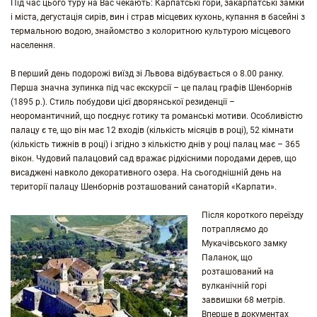
Під час цього туру на Вас чекають: Карпатські гори, закарпатські замки
і міста, дегустація сирів, вин і страв місцевих кухонь, купання
в басейні з
термальною водою, знайомство з колоритною культурою місцевого
населення.
В перший день подорожі виїзд зі Львова відбувається о 8.00 ранку.
Перша значна зупинка під час екскурсії – це палац графів Шенборнів
(1895 р.). Стиль побудови цієї дворянської резиденції –
неоромантичний, що поєднує готику та романські мотиви. Особливістю
палацу є те, що він має 12 входів (кількість місяців в році), 52 кімнати
(кількість тижнів в році) і згідно з кількістю днів у році палац має – 365
вікон. Чудовий палацовий сад вражає рідкісними породами дерев, що
висаджені навколо декоративного озера. На сьогоднішній день на
території палацу Шенборнів розташований санаторій «Карпати».
Після короткого переїзду
потрапляємо до
Мукачівського замку
Паланок, що
розташований на
вулканічній горі
заввишки 68 метрів.
Вперше в документах