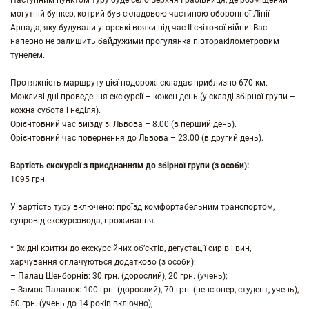
Наступним пунктом туру буде село Верхня Грабівниця, де розміщений
могутній бункер, котрий був складовою частиною оборонної Лінії
Арпада, яку будували угорські вояки під час ІІ світової війни. Вас
напевно не залишить байдужими прогулянка півторакілометровим
тунелем.
Протяжність маршруту цієї подорожі складає приблизно 670 км.
Можливі дні проведення екскурсії – кожен день (у складі збірної групи –
кожна субота і неділя).
Орієнтовний час виїзду зі Львова – 8.00 (в перший день).
Орієнтовний час повернення до Львова – 23.00 (в другий день).
Вартість екскурсії з приєднанням до збірної групи (з особи):
1095 грн.
У вартість туру включено: проїзд комфортабельним транспортом,
супровід екскурсовода, проживання.
* Вхідні квитки до екскурсійних об’єктів, дегустації сирів і вин,
харчування оплачуються додатково (з особи):
– Палац Шенборнів: 30 грн. (дорослий), 20 грн. (учень);
– Замок Паланок: 100 грн. (дорослий), 70 грн. (пенсіонер, студент, учень),
50 грн. (учень до 14 років включно);