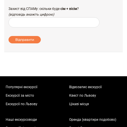
Захист від СПАМу: скільки буде
сім + вісім
?
(відповідь вкажіть цифрою)
Відправити
Популярні екскурсії
Відеозапис екскурсії
Екскурсії за місто
Квест по Львову
Екскурсії по Львову
Цікаві місця
Наші екскурсоводи
Оренда (квартири подобово)