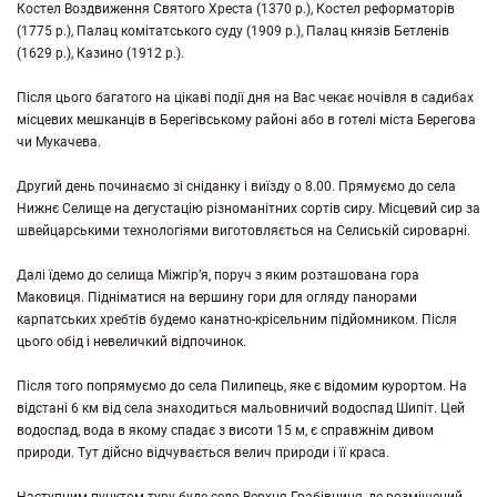
Костел Воздвиження Святого Хреста (1370 р.), Костел реформаторів
(1775 р.), Палац комітатського суду (1909 р.), Палац князів Бетленів
(1629 р.), Казино (1912 р.).
Після цього багатого на цікаві події дня на Вас чекає ночівля в садибах
місцевих мешканців в Берегівському районі або в готелі міста Берегова
чи Мукачева.
Другий день починаємо зі сніданку і виїзду о 8.00. Прямуємо до села
Нижнє Селище на дегустацію різноманітних сортів сиру. Місцевий сир за
швейцарськими технологіями виготовляється на Селиській сироварні.
Далі їдемо до селища Міжгір’я, поруч з яким розташована гора
Маковиця. Підніматися на вершину гори для огляду панорами
карпатських хребтів будемо канатно-крісельним підйомником. Після
цього обід і невеличкий відпочинок.
Після того попрямуємо до села Пилипець, яке є відомим курортом. На
відстані 6 км від села знаходиться мальовничий водоспад Шипіт. Цей
водоспад, вода в якому спадає з висоти 15 м, є справжнім дивом
природи. Тут дійсно відчувається велич природи і її краса.