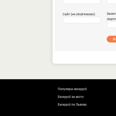
Захис
Сайт (не обов'язково)
(відп
В
Популярні екскурсії
Екскурсії за місто
Екскурсії по Львову