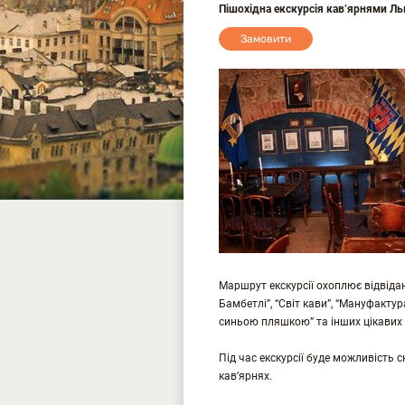
Пішохідна екскурсія кав’ярнями Ль
Замовити
Маршрут екскурсії охоплює відвідан
Бамбетлі”, “Світ кави”, “Мануфактура 
синьою пляшкою” та інших цікавих 
Під час екскурсії буде можливість 
кав’ярнях.