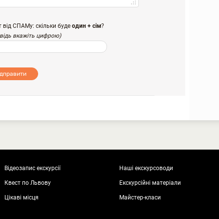
т від СПАМу: скільки буде
один + сім
?
овідь вкажіть цифрою)
ідправити
Відеозапис екскурсії
Наші екскурсоводи
Квест по Львову
Екскурсійні матеріали
Цікаві місця
Майстер-класи