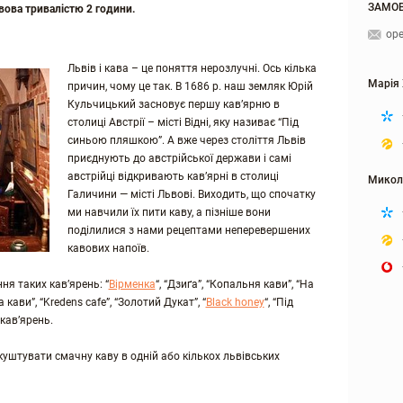
ЗАМОВ
вова тривалістю 2 години.
ope
Львів і кава – це поняття нерозлучні. Ось кілька
Марія
причин, чому це так. В 1686 р. наш земляк Юрій
Кульчицький засновує першу кав’ярню в
столиці Австрії – місті Відні, яку називає “Під
синьою пляшкою”.
А вже через століття Львів
приєднують до австрійської держави і самі
австрійці відкривають кав’ярні в столиці
Микол
Галичини — місті Львові. Виходить, що спочатку
ми навчили їх пити каву, а пізніше вони
поділилися з нами рецептами неперевершених
кавових напоїв.
ня таких кав’ярень: “
Вірменка
“, “Дзиґа”, “Копальня кави”, “На
кави”, “Kredens cafe”, “Золотий Дукат”, “
Black honey
“, “Під
кав’ярень.
скуштувати смачну каву в одній або кількох львівських