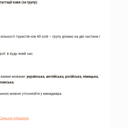
устації кави (за групу):
ількості туристів ніж 40 осіб – групу ділимо на дві частини і
ії: в будь який час.
 такими мовами:
українська, англійська, російська, німецька,
спанська.
земною мовою уточнюйте у менеджера.
 Синьою пляшкою