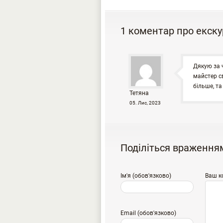
1 коментар про екску
Дякую за 
майстер св
більше, та
Тетяна
05. Лис, 2023
Поділіться враження
Ім'я (обов'язково)
Ваш к
Email (обов'язково)