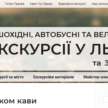
Готелі Львова
Квест по Львову
Відеозапис екскурсії
Наші екску
ШОХІДНІ, АВТОБУСНІ ТА В
КСКУРСІЇ У Л
та
З
урсії за місто
Екскурсійні матеріали
Майстер-кла
аком кави