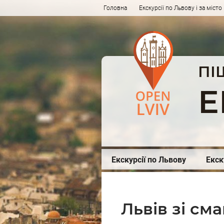
Головна
Екскурсії по Львову і за місто
ПІ
Е
Екскурсії по Львову
Екск
Львів зі см