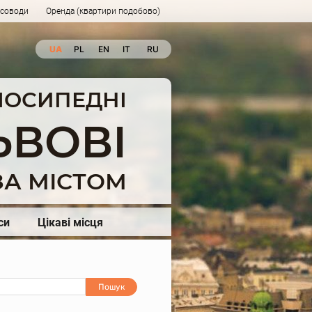
рсоводи
Оренда (квартири подобово)
UA
PL
EN
IT
RU
ЕЛОСИПЕДНІ
ЬВОВІ
А МІСТОМ
си
Цікаві місця