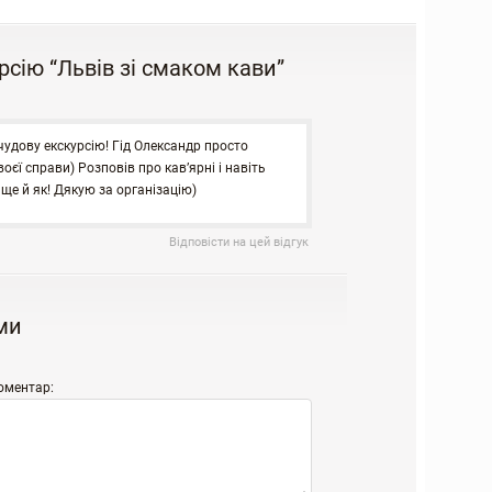
рсію “Львів зі смаком кави”
чудову екскурсію! Гід Олександр просто
оєї справи) Розповів про кав’ярні і навіть
 ще й як! Дякую за організацію)
Відповісти на цей відгук
ми
оментар: