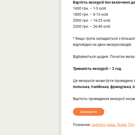
Вартість екскурсії без включеної дег
1600 грн. – 1-5 осіб
1800 грн. – 6-15 осіб
2000 грн. – 16-25 осіб
2200 грн. – 26-40 осіб
* Якщо група складається з більшої к
відповідно на двох екскурсоводів.
Відбувається щодня. Початок екскурс
Тривалість екскурсії – 2 год.
Ця екскурсія може бути проведена
польська, італійська, французька, і
Вартість проведення екскурсії іно
Замовити
Позначки:
кав'ярні
,
кава
,
Львів
,
Під