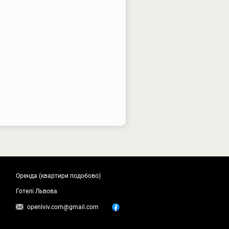
Оренда (квартири подобово)
Готелі Львова
openlviv.com@gmail.com