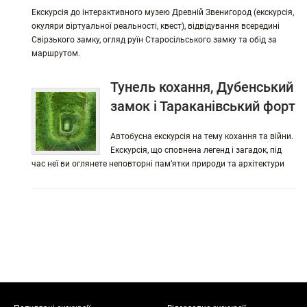
Екскурсія до інтерактивного музею Древній Звенигород (екскурсія,
окуляри віртуальної реальності, квест), відвідування всередині
Свірзького замку, огляд руїн Старосільського замку та обід за
маршрутом.
Тунель кохання, Дубенський
замок і Тараканівський форт
Автобусна екскурсія на тему кохання та війни.
Екскурсія, що сповнена легенд і загадок, під
час неї ви оглянете неповторні пам’ятки природи та архітектури