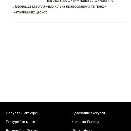
нагода вирушити у найстарішу частину
Львова, де ми оглянемо кілька православних та греко-
католицьких церков.
Популярні екскурсії
Відеозапис екскурсії
Екскурсії за місто
Квест по Львову
Екскурсії по Львову
Цікаві місця