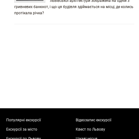
львівської архітектури зображена на одній з
гривневих банкнот, і що ця будівля здіймається на місці, де колись
протікала річка?
Популярні екскурсії
Відеозапис екскурсії
Екскурсії за місто
Квест по Львову
Екскурсії по Львову
Цікаві місця