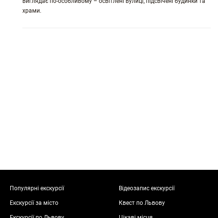
виглядає по-особливому – освітлені вулиці, підсвічені будинки та
храми.
Популярні екскурсії
Відеозапис екскурсії
Екскурсії за місто
Квест по Львову
Екскурсії по Львову
Цікаві місця