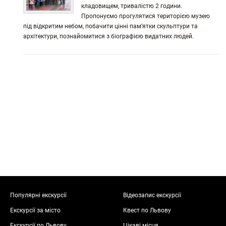
кладовищем, тривалістю 2 години.
Пропонуємо прогулятися територією музею
під відкритим небом, побачити цінні пам’ятки скульптури та
архітектури, познайомитися з біографією видатних людей.
Популярні екскурсії
Відеозапис екскурсії
Екскурсії за місто
Квест по Львову
Екскурсії по Львову
Цікаві місця