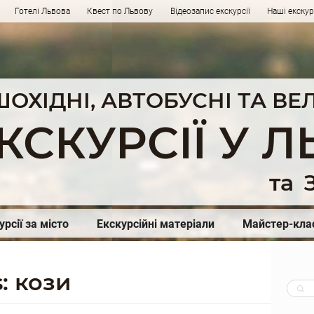
Готелі Львова
Квест по Львову
Відеозапис екскурсії
Наші екску
ШОХІДНІ, АВТОБУСНІ ТА В
КСКУРСІЇ У Л
та
З
урсії за місто
Екскурсійні матеріали
Майстер-кла
: кози