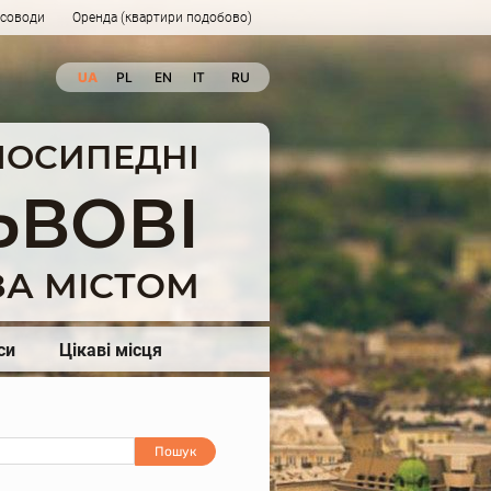
рсоводи
Оренда (квартири подобово)
UA
PL
EN
IT
RU
ЕЛОСИПЕДНІ
ЬВОВІ
А МІСТОМ
си
Цікаві місця