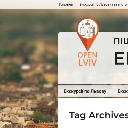
Головна
Екскурсії по Львову і за місто
ПІ
Е
Екскурсії по Львову
Екск
Tag Archives