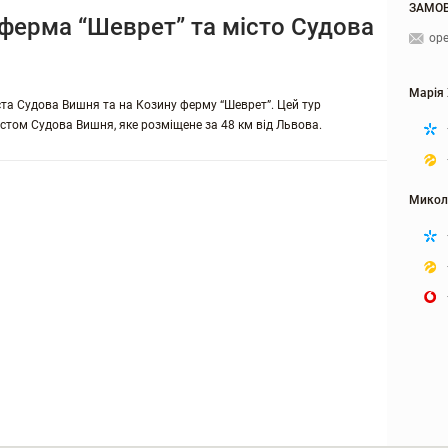
ЗАМОВ
ферма “Шеврет” та місто Судова
ope
Марія
ста Судова Вишня та на Козину ферму “Шеврет”. Цей тур
істом Судова Вишня, яке розміщене за 48 км від Львова.
Микол