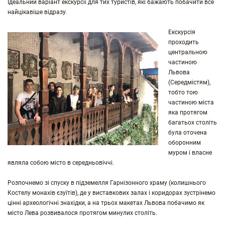
Ідеальний варіант екскурсії для тих туристів, які бажають побачити все
найцікавіше відразу.
Екскурсія
проходить
центральною
частиною
Львова
(Середмістям),
тобто тою
частиною міста
яка протягом
багатьох століть
була оточена
оборонним
муром і власне
являла собою місто в середньовіччі.
Розпочнемо зі спуску в підземелля Гарнізонного храму (колишнього
Костелу монахів єзуїтів), де у виставкових залах і коридорах зустрінемо
цінні археологічні знахідки, а на трьох макетах Львова побачимо як
місто Лева розвивалося протягом минулих століть.