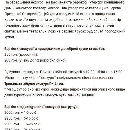
На завершення екскурсії на вас чекають барокові інтер’єри колишнього
Домініканського костелу Божого Тіла (тепер греко-католицька церква
Пресвятої Євхаристії). Цей храм середини 18 століття однозначно
вразить своїм внутрішнім оздобленням: незвичний овальний простір
головного залу, бічні каплиці, цінні вівтарі, позолочені скульптури
святих, майже театральні ложі на верхніх ярусах будівлі, еліпсоподібний
купол.
Вартість екскурсії з приєднанням до збірної групи (з особи):
250 грн. (дорослий);
200 грн. (учень до 12 років включно).
Відбувається щодня. Початок збірної екскурсії о 12:00, 15:00 та о 16:00.
Місце початку збірної екскурсії: повідомляємо після бронювання.
Тривалість збірної екскурсії – 2 год.
* Маршрут збірної екскурсії може дещо відрізнятися від описаного вище,
деякі туристичні об’єкти можуть бути замінені на інші.
Вартість індивідуальної екскурсії (за групу):
2000 грн. – 1-5 осіб
2250 грн. – 6-15 осіб
2500 грн. – 16-25 осіб