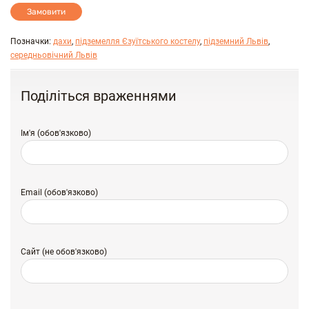
Замовити
Позначки:
дахи
,
підземелля Єзуїтського костелу
,
підземний Львів
,
середньовічний Львів
Поділіться враженнями
Ім'я (обов'язково)
Email (обов'язково)
Сайт (не обов'язково)