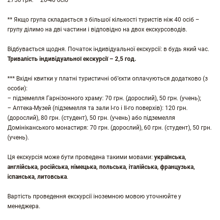
2750 грн. – 26-40 осіб
** Якщо група складається з більшої кількості туристів ніж 40 осіб –
групу ділимо на дві частини і відповідно на двох екскурсоводів.
Відбувається щодня. Початок індивідуальної екскурсії: в будь який час.
Тривалість індивідуальної екскурсії – 2,5 год.
*** Вхідні квитки у платні туристичні об’єкти оплачуються додатково (з
особи):
– підземелля Гарнізонного храму: 70 грн. (дорослий), 50 грн. (учень);
– Аптека-Музей (підземелля та зали І-го і ІІ-го поверхів): 120 грн.
(дорослий), 80 грн. (студент), 50 грн. (учень) або підземелля
Домініканського монастиря: 70 грн. (дорослий), 60 грн. (студент), 50 грн.
(учень).
Ця екскурсія може бути проведена такими мовами:
українська,
англійська, російська, німецька, польська, італійська, французька,
іспанська, литовська
.
Вартість проведення екскурсії іноземною мовою уточнюйте у
менеджера.