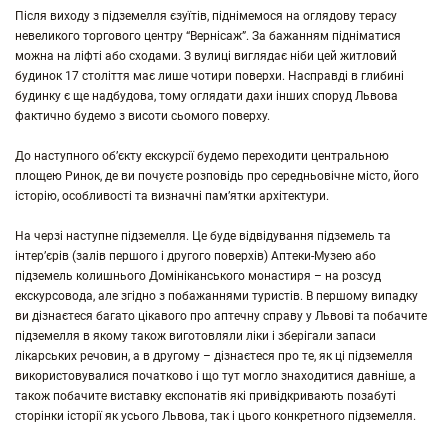
Після виходу з підземелля єзуїтів, піднімемося на оглядову терасу
невеликого торгового центру “Вернісаж”. За бажанням підніматися
можна на ліфті або сходами. З вулиці виглядає ніби цей житловий
будинок 17 століття має лише чотири поверхи. Насправді в глибині
будинку є ще надбудова, тому оглядати дахи інших споруд Львова
фактично будемо з висоти сьомого поверху.
До наступного об’єкту екскурсії будемо переходити центральною
площею Ринок, де ви почуєте розповідь про середньовічне місто, його
історію, особливості та визначні пам’ятки архітектури.
На черзі наступне підземелля. Це буде відвідування підземель та
інтер’єрів (залів першого і другого поверхів) Аптеки-Музею або
підземель колишнього Домініканського монастиря – на розсуд
екскурсовода, але згідно з побажаннями туристів. В першому випадку
ви дізнаєтеся багато цікавого про аптечну справу у Львові та побачите
підземелля в якому також виготовляли ліки і зберігали запаси
лікарських речовин, а в другому – дізнаєтеся про те, як ці підземелля
використовувалися початково і що тут могло знаходитися давніше, а
також побачите виставку експонатів які привідкривають позабуті
сторінки історії як усього Львова, так і цього конкретного підземелля.