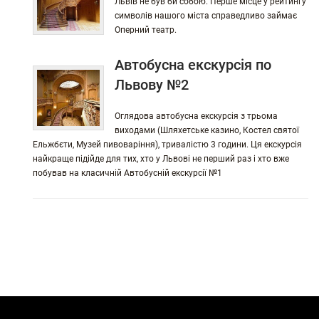
Львів не був би собою. Перше місце у рейтингу
символів нашого міста справедливо займає
Оперний театр.
Автобусна екскурсія по
Львову №2
Оглядова автобусна екскурсія з трьома
виходами (Шляхетське казино, Костел святої
Ельжбєти, Музей пивоваріння), тривалістю 3 години. Ця екскурсія
найкраще підійде для тих, хто у Львові не перший раз і хто вже
побував на класичній Автобусній екскурсії №1