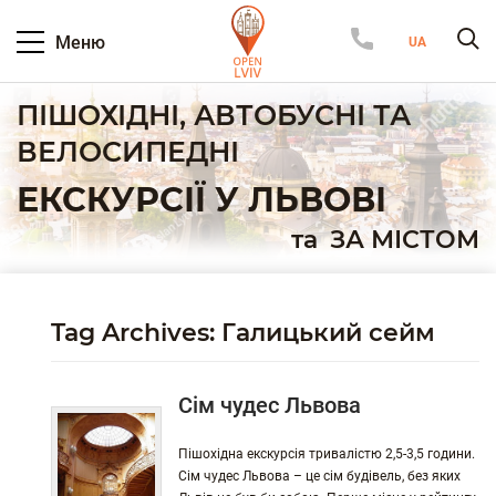
Меню
ПІШОХІДНІ, АВТОБУСНІ ТА
ВЕЛОСИПЕДНІ
ЕКСКУРСІЇ У ЛЬВОВІ
та
ЗА МІСТОМ
Tag Archives: Галицький сейм
Сім чудес Львова
Пішохідна екскурсія тривалістю 2,5-3,5 години.
Сім чудес Львова – це сім будівель, без яких