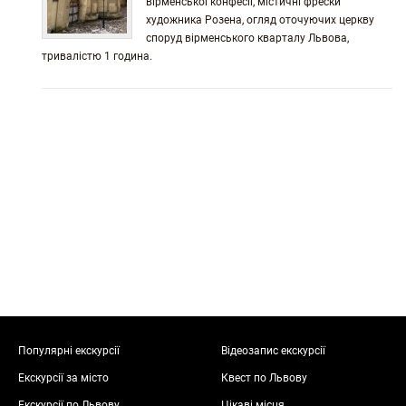
вірменської конфесії, містичні фрески
художника Розена, огляд оточуючих церкву
споруд вірменського кварталу Львова,
тривалістю 1 година.
Популярні екскурсії
Відеозапис екскурсії
Екскурсії за місто
Квест по Львову
Екскурсії по Львову
Цікаві місця