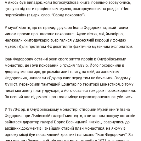
А якось був випадок, коли богослужбова книга, повільно зсовуючись,
гупнула під ноги працівникам музею, розгорнувшись на розділі «Чин
поргєбєнія» (з церк. слов. “Обряд похорону”).
У музеї вірять, що це привид друкаря Івана Федоровича, який таким
чином просив про належне поховання. Адже кістки, які, ймовірно,
належали книгодрукарю зберігалися у дерев’яній коробці у фондах
музею і були протягом 4-х десятиліть фактично музейним експонатом.
Іван Федорович останні роки свого життя провів в Онуфріївському
монастирі, де і був похований 5 грудня 1583 р. Його похоронили в
дворику монастиря, де розмістили і плиту, на якій, за заповітом
Федоровича, написали «Друкар книг перед тим не бачених». Згодом у
XVIII ст. переносили тамтешній цвинтар по території монастиря, в тому
числі могильну плиту друкаря, а його останки теж десь перезахоронили.
За певний час відомості про точне місце перезахоронення загубились.
У 1970-х рр. в Онуфріївському монастирі створили Музей книги Івана
Федорова при Львівській галереї мистецтв, а питанням пошуку останків
зайнявся директор галереї Борис Возницький. Фахівці звернулись до
архівних документів і знайшли старий план монастиря, на якому в
одному місці був поставлений хрестик і написано “Іван Федорович”. За