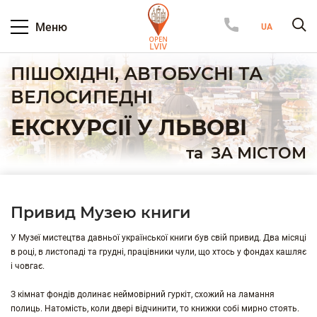
Меню
ПІШОХІДНІ, АВТОБУСНІ ТА
ВЕЛОСИПЕДНІ
ЕКСКУРСІЇ У ЛЬВОВІ
та
ЗА МІСТОМ
Привид Музею книги
У Музеї мистецтва давньої української книги був свій привид. Два місяці
в році, в листопаді та грудні, працівники чули, що хтось у фондах кашляє
і човгає.
З кімнат фондів долинає неймовірний гуркіт, схожий на ламання
полиць. Натомість, коли двері відчинити, то книжки собі мирно стоять.