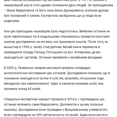
цим планом Возницький, під час ремонтних робіт у 1971 р., виявив в
замурованій ніші в стіні церкви поховання двох людей. За припущенням
– Івана Федоровича та його сина Івана Друкаревича, оскільки друкар
був похований із сином. Експертиза засвідчила, що ці люди були
родичами.
Але цих припущень науковцям було недостатньо. Виявлені останки не
були перепоховані, бо в подальшому планувалось провести ґрунтовні
наукові дослідження, на які весь час бракувало коштів. Після того, як
монастир в 1990 р. знову став діючим, Музей книги перенесли в
приміщення позаду Палацу Потоцьких на вул. Коперника, де він
знаходиться і дотепер. Останки перевезли з музейними фондами.
В 2005 р. Львівська галерея мистецтв провела попереднє
антропологічне обстеження цих останків. Дослідження показали, що в
похованні знаходяться кістки 4 осіб, які, можливо, потрапили туди
випадково при перепохованні. Один зі скелетів належав особі, яка
прожила понад 65 років.
Спеціальні експертизи нарешті провели в 2014 р. і підтвердили, що
останки належать саме Федоровичу. Допомогли у цьому польські
науковці. Дослідження були проведені у Вроцлавському університеті,
вчені підтвердили на 99% автентичність останків. Адже вони містять