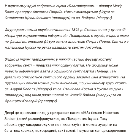
У верхньому ярусі зображена сцена «Благовіщення» – ліворуч Матір
Божа, праворуч Архангел Гавриїл. Нижче знаходяться фігури св.
Станіслава Щепанівського (праворуч) та св. Войцеха (ліворуч).
Фігури двох нижніх ярусів встановлені 1896 р. Стосовно них у сучасній
літературі є суперечлива інформація. Поширеною є версія, згідно з якою
на фасаді встановлені фігури святих апостолів Петра і Павла. Святого з
маленьким Ісусом на руках називають святим Антонієм.
Згідно із іншим твердженням, у нижній частині фасаду костелу
зображені святі – представники ордену єзуїтів. На цю думку може
навести інформація, взята з офіційного сайту єзуїтів Польщі. Там
детально описуються святі цього ордену, зокрема їхня атрибутика. На
підставі цих описів можна дійти висновків, що у нижньому ярусі стоять
св. Андрій Боболя (ліворуч) та св. Станіслав Костка з Ісусом на руках
(праворуч), над ними розташовані св. Ігнатій Лойола (ліворуч) та св.
Франциск Ксаверій (праворуч).
Двері центрального входу прикрашає напис «IHS» (Iesum Habemus
Socium), який розшифровується, як «Товариство Ісуса». Таку
абревіатуру використовують не тільки єзуїти, її можна зустріти на
багатьох храмах, як всередині, так і зовні. І тлумачиться це скорочення