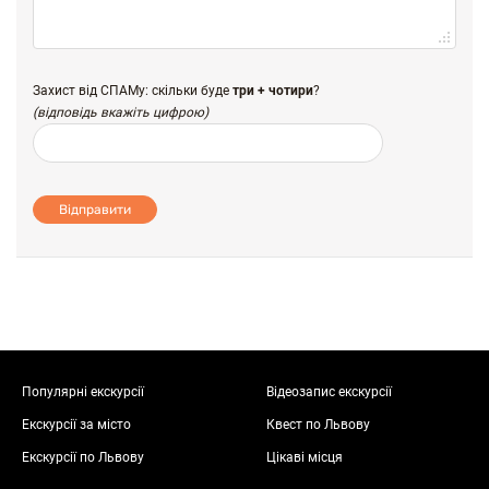
Захист від СПАМу: скільки буде
три + чотири
?
(відповідь вкажіть цифрою)
Відправити
Популярні екскурсії
Відеозапис екскурсії
Екскурсії за місто
Квест по Львову
Екскурсії по Львову
Цікаві місця