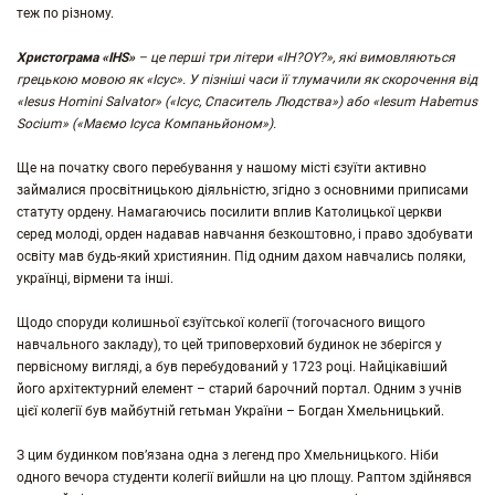
теж по різному.
Христограма «IHS»
– це перші три літери «IH?OY?», які вимовляються
грецькою мовою як «Ісус». У пізніші часи її тлумачили як скорочення від
«Iesus Homini Salvator» («Ісус, Спаситель Людства») або «Iesum Habemus
Socium» («Маємо Ісуса Компаньйоном»).
Ще на початку свого перебування у нашому місті єзуїти активно
займалися просвітницькою діяльністю, згідно з основними приписами
статуту ордену. Намагаючись посилити вплив Католицької церкви
серед молоді, орден надавав навчання безкоштовно, і право здобувати
освіту мав будь-який християнин. Під одним дахом навчались поляки,
українці, вірмени та інші.
Щодо споруди колишньої єзуїтської колегії (тогочасного вищого
навчального закладу), то цей триповерховий будинок не зберігся у
первісному вигляді, а був перебудований у 1723 році. Найцікавіший
його архітектурний елемент – старий барочний портал. Одним з учнів
цієї колегії був майбутній гетьман України – Богдан Хмельницький.
З цим будинком пов’язана одна з легенд про Хмельницького. Ніби
одного вечора студенти колегії вийшли на цю площу. Раптом здійнявся