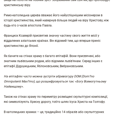
Вище на полотні на повний зріст зображений сам святий, що проповідує
християнську віру.
Римо-католицька церква вважає його найуспішнішим місіонером в
історії християнства, який навернув більше людей на віру Христову, ніж
будь-хто з часів апостола Павла.
Франциск Ксаверій присвятив значну частину свого життя місії у
віддалених азіатських країнах. Він відомий тим, що вперше приніс
християнство до Японії.
Як бачите на стінах храму є багато епітафій. Вони присвячені, або
знатним львівським родам, або відомим львів’янам. Серед інших є
епітафії Дідушицьким, Яблоновським, Вибрановським.
На епітафіях часто можна зустріти абревіатуру DOM (Dom?no
Omnipotenti Max?mo), що розшифровується так: «Богу Всемогутньому
Найвищому».
Також на стінах храму по периметру розміщені скульптурні композиції,
які символізують Хресну дорогу, тобто шлях Ісуса Христа на Голгофу.
В католицьких храмах – це, традиційно 14 образів або скульптурних