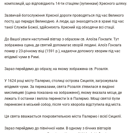
композицій, що відповідають 14-ти стаціям (зупинкам) Хресного шляху.
Зазвичай богослужіння Хресної дороги проводяться під час Великого
посту, що передує Великодню. А люди, що знаходяться в храмі під час
такої Служби Божої, здійснюють Хресний хід обходячи всі стації.
До Вашої уваги наступний вівтар з образом св. Алоїза Ґонзаґи. Тут
зображена сцена, де святий допомагає хворій людині. Алоїз Ґонзаґа
помер у 23-річному віці (1591 р.), надаючи допомогу хворим під час
епідемії чуми в Римі.
Зараз перейдемо до образу, на якому зображена св. Розалія.
У 1624 році місту Палермо, столиці острова Сицилія, загрожувала
епідемія чуми. За переказами, свята Розалія з’явилася в видінні
мисливцеві (сцена показана на зображенні), якому вказала місце, де
лежать її останки і веліла перенести їх в Палермо. Мощі святої були
перенесені в міський собор, після чого хвороба відступила від міста.
Ця свята вважається покровителькою міста Палермо і всієї Сицилії.
Зараз перейдемо до північної нави. В одному з бічних вівтарів