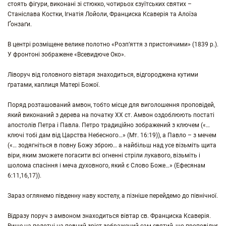
стоять фігури, виконані зі стюкко, чотирьох єзуїтських святих –
Станіслава Костки, Ігнатія Лойоли, Франциска Ксаверія та Алоїза
Ґонзаґи.
В центрі розміщене велике полотно «Розп’яття з пристоячими» (1839 р.).
У фронтоні зображене «Всевидюче Око».
Ліворуч від головного вівтаря знаходиться, відгороджена кутими
ґратами, каплиця Матері Божої.
Поряд розташований амвон, тобто місце для виголошення проповідей,
який виконаний з дерева на початку ХХ ст. Амвон оздоблюють постаті
апостолів Петра і Павла. Петро традиційно зображений з ключем («…
ключі тобі дам від Царства Небесного…» (Мт. 16:19)), а Павло – з мечем
(«… зодягніться в повну Божу зброю… а найбільш над усе візьміть щита
віри, яким зможете погасити всі огненні стріли лукавого, візьміть і
шолома спасіння і меча духовного, який є Слово Боже…» (Ефесянам
6:11,16,17)).
Зараз оглянемо південну наву костелу, а пізніше перейдемо до північної.
Відразу поруч з амвоном знаходиться вівтар св. Франциска Ксаверія.