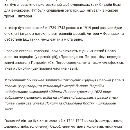
він був спеціально пристосований щоб супроводжувати Служби Божі
для військових. Тут були спеціальні регістри, що імітували військові
труби – литаври.
Інтер’єр був розписаний в 1739-1743 роках, а в 1919 році розписи були
оновлені (згідно з датою на центральній фресці). Автори – Франциск та
Себастьян Екштайни, ченці-єзуїти з міста Брно.
Розписи склепінь головної нави включають сцени: «Святий Павло –
апостол народів» (у пресвітерії); «Проповідь св. Петра»; «Ісус передає
ключі апостолу Петрові»; «Св. Петро серед калік», а також «Апофеоз св.
Ігнатія Лойоли» (центральна частина нави).
У склепіннях бічних нав зображені такі сцени: «Цариця Савська у возі з
левом» (у притворі) та композиції з історії Львова. В одній з
найвідоміших композицій «Облога Львова турками у 1672 році»
зображено турецького воїна на тлі міської панорами, а разом з тим,
поява у небі свв. Ігнатія Лойоли та Станіслава Костки – рятівників
міста.
Головний вівтар був виготовлений в 1744-1747 роках (мармур, стюкко,
дерево, різьба, золочення). Оздоблений чотирма колонами, між якими