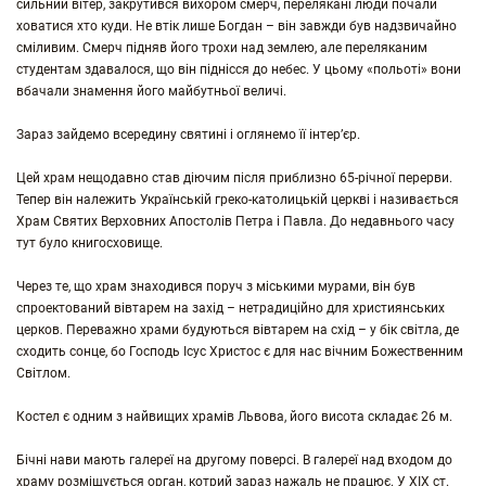
сильний вітер, закрутився вихором смерч, перелякані люди почали
ховатися хто куди. Не втік лише Богдан – він завжди був надзвичайно
сміливим. Смерч підняв його трохи над землею, але переляканим
студентам здавалося, що він піднісся до небес. У цьому «польоті» вони
вбачали знамення його майбутньої величі.
Зараз зайдемо всередину святині і оглянемо її інтер’єр.
Цей храм нещодавно став діючим після приблизно 65-річної перерви.
Тепер він належить Українській греко-католицькій церкві і називається
Храм Святих Верховних Апостолів Петра і Павла. До недавнього часу
тут було книгосховище.
Через те, що храм знаходився поруч з міськими мурами, він був
спроектований вівтарем на захід – нетрадиційно для християнських
церков. Переважно храми будуються вівтарем на схід – у бік світла, де
сходить сонце, бо Господь Ісус Христос є для нас вічним Божественним
Світлом.
Костел є одним з найвищих храмів Львова, його висота складає 26 м.
Бічні нави мають галереї на другому поверсі. В галереї над входом до
храму розміщується орган, котрий зараз нажаль не працює. У ХІХ ст.