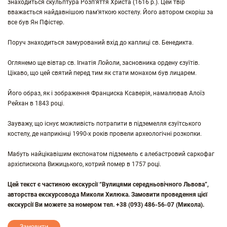
знаходиться скульптура Розп’яття Христа (1616 р.). Цей твір
вважається найдавнішою пам’яткою костелу. Його автором скоріш за
все був Ян Пфістер.
Поруч знаходиться замурований вхід до каплиці св. Бенедикта.
Оглянемо ще вівтар св. Ігнатія Лойоли, засновника ордену єзуїтів.
Цікаво, що цей святий перед тим як стати монахом був лицарем.
Його образ, як і зображення Франциска Ксаверія, намалював Алоїз
Рейхан в 1843 році.
Зауважу, що існує можливість потрапити в підземелля єзуїтського
костелу, де наприкінці 1990-х років провели археологічні розкопки.
Мабуть найцікавішим експонатом підземель є алебастровий саркофаг
архієпископа Вижицького, котрий помер в 1757 році.
Цей текст є частиною екскурсії “Вулицями середньовічного Львова”,
авторства екскурсовода Миколи Хилюка. Замовити проведення цієї
екскурсії Ви можете за номером тел. +38 (093) 486-56-07 (Микола).
Замовити