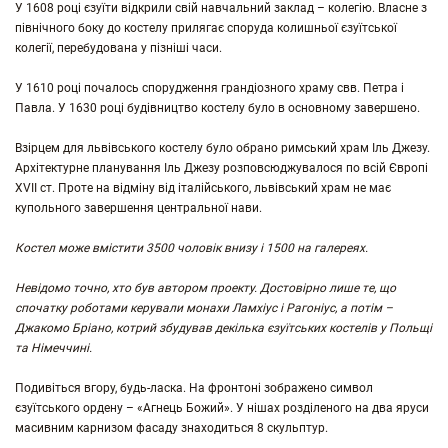
У 1608 році єзуїти відкрили свій навчальний заклад – колегію. Власне з
північного боку до костелу прилягає споруда колишньої єзуїтської
колегії, перебудована у пізніші часи.
У 1610 році почалось спорудження грандіозного храму свв. Петра і
Павла. У 1630 році будівництво костелу було в основному завершено.
Взірцем для львівського костелу було обрано римський храм Іль Джезу.
Архітектурне планування Іль Джезу розповсюджувалося по всій Європі
XVII ст. Проте на відміну від італійського, львівський храм не має
купольного завершення центральної нави.
Костел може вмістити 3500 чоловік внизу і 1500 на галереях.
Невідомо точно, хто був автором проекту. Достовірно лише те, що
спочатку роботами керували монахи Ламхіус і Рагоніус, а потім –
Джакомо Бріано, котрий збудував декілька єзуїтських костелів у Польщі
та Німеччині.
Подивіться вгору, будь-ласка. На фронтоні зображено символ
єзуїтського ордену – «Агнець Божий». У нішах розділеного на два яруси
масивним карнизом фасаду знаходиться 8 скульптур.