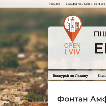
Головна
Екскурсії по Львову і за місто
ПІ
Е
Екскурсії по Львову
Екск
Фонтан Амф