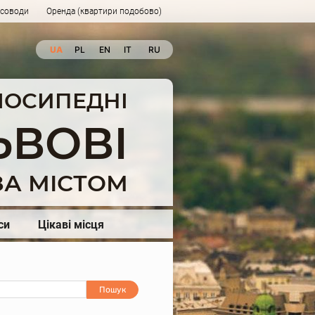
рсоводи
Оренда (квартири подобово)
UA
PL
EN
IT
RU
ЕЛОСИПЕДНІ
ЬВОВІ
А МІСТОМ
си
Цікаві місця