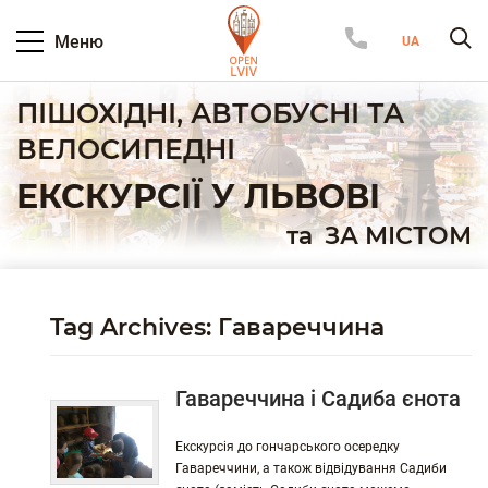
Меню
ПІШОХІДНІ, АВТОБУСНІ ТА
ВЕЛОСИПЕДНІ
ЕКСКУРСІЇ У ЛЬВОВІ
та
ЗА МІСТОМ
Tag Archives: Гавареччина
Гавареччина і Садиба єнота
Екскурсія до гончарського осередку
Гавареччини, а також відвідування Садиби