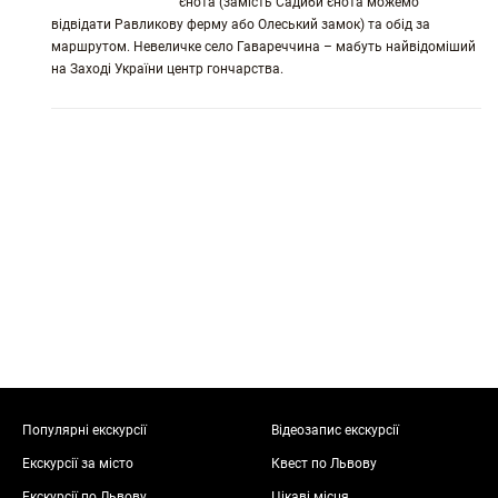
єнота (замість Садиби єнота можемо
відвідати Равликову ферму або Олеський замок) та обід за
маршрутом. Невеличке село Гавареччина – мабуть найвідоміший
на Заході України центр гончарства.
Популярні екскурсії
Відеозапис екскурсії
Екскурсії за місто
Квест по Львову
Екскурсії по Львову
Цікаві місця