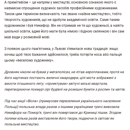
А примітивізм – це напрям у мистецтві, основною ознакою якого є
навмисне спрощення художніх засобів професійними художниками.
Також цим терміном визначають так зване «наївне мистецтво», тобто
творчість художників, що не здобули академічної освіти. Саме таким
художником і був Никифор. Він не отримав не те що художньої, а навіть
шкільної освіти, адже його мати була німою і бідною селянкою і він сам
мав вади у розмовній мові.
З появою цього пам’ятника, у Львові з’явилася нова традиція: якщо
хочеш щоб твоє бажання здійснилося, треба потерти носа або пальця
цьому «веселому художнику».
Дровняк ніколи не бував у мегаполісах, не літав аеропланами, проте на
його картинах постають величні хмародери, цілі міста зображені з
висоти пташиного лету; «проектував» квітучі міські квартали,
перетворюючи похмурі сірі будівлі на розкішні букети з рослин та квітів.
Під час акції «Вісла» (примусове переселення українського населення
Польщі) польська влада разом з іншими українцями тричі вивозила
Никифора на Помор’я, тричі він повертався до Криниці пішки. Згодом
поляки кілька разів виставляли його твори, подаючи їх світові як
польське мистецтво.