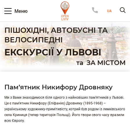
Меню
ПІШОХІДНІ, АВТОБУСНІ ТА
ВЕЛОСИПЕДНІ
ЕКСКУРСІЇ У ЛЬВОВІ
та
ЗА МІСТОМ
Пам’ятник Никифору Дровняку
Ми з Вами знаходимося біля одного з найновіших пам’ятників у Львові.
Це є пам’ятник Никифору (Епіфанію) Дровняку (1895-1968) –
українському художнику-примітивісту, котрий був родом із лемківського
села Криниця (тепер територія Польщі). Його твори свого часу вразили
всю Європу.